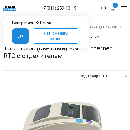
0
+7 (811) 259-13-15
Ваш регион:
Псков
Главная
Каталог товаров в Пскове
Оборудование для печати
TSC TC200 PSU
Нет, сменить
Да
TSC TC200 (светлый) PSU + Ethernet + RTC с отделителем
регион
TSC TC200 (светлый) PSU + Ethernet +
RTC с отделителем
Код товара OT0000001903