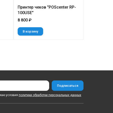
Принтер чеков "POScenter RP-
TSC PEX-122
100USE"
8 800 ₽
334 200 ₽
В корзину
В корзину
маю условия
политики обработки персональных данных