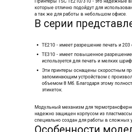
Принтеры TSC TE210/310 - это надёжные в
которые отлично подойдут для использовани
а так же для работы в небольшом офисе.
В серии представл
TE210 - имеет разрешение печать и 203
TE310 - имеет повышенное разрешение п
используется для печать и мелких шриф
Эти принтеры оснащены скоростным про
запоминающим устройством с произво
объемом 8 Мб. Благодаря этому полнос
этикеток.
Модульный механизм для термотрансферно
надежно защищен корпусом из пластмассы н
специально создан для работы в сложных 
Особенности модел