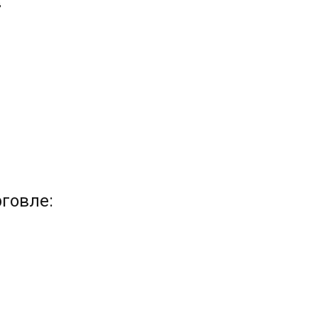
в
говле: