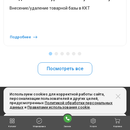
Внесение/удаление товарной базы в ККТ
Подробнее
Посмотреть все
Используем cookies для корректной работы сайта,
Получайте наши специальные предложения
персонализации пользователей и других целей,
предусмотренных
Политикой обработки персональных
первыми: подпишитесь на рассылку
данных
и
Правилами использования cookie
.
Каталог
Маркировка
Звонок
Услуги
Корзина