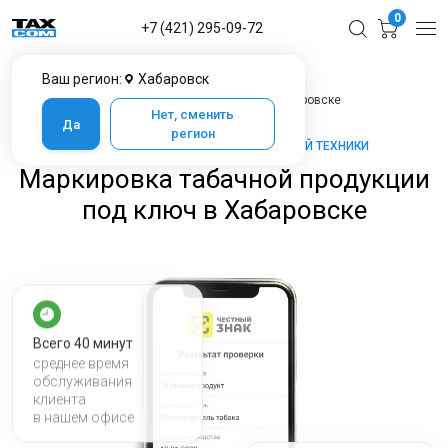
0
+7 (421) 295-09-72
Ваш регион:
Хабаровск
Главная
Услуги ЦТО
Маркировка табачной продукции под ключ в Хабаровске
Нет, сменить
Да
регион
ТАКСКОМ-КАССА — МАРКЕТ КАССОВОЙ ТЕХНИКИ
Маркировка табачной продукции
под ключ в Хабаровске
Всего 40 минут
среднее время
обслуживания
клиента
в нашем офисе