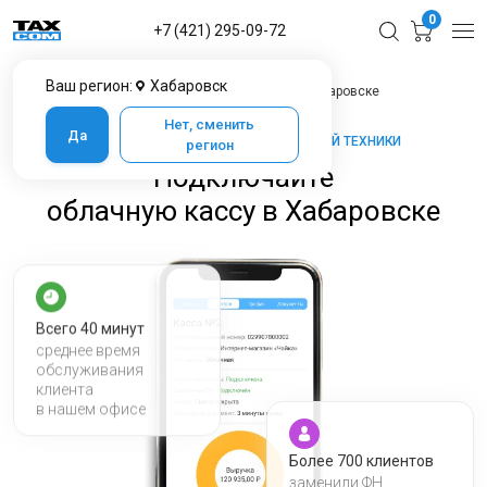
0
+7 (421) 295-09-72
Ваш регион:
Хабаровск
Главная
Услуги ЦТО
Облачные кассы в Хабаровске
Нет, сменить
Да
ТАКСКОМ-КАССА — МАРКЕТ КАССОВОЙ ТЕХНИКИ
регион
Подключайте
облачную кассу в Хабаровске
Всего 40 минут
среднее время
обслуживания
клиента
в нашем офисе
Более 700 клиентов
заменили ФН