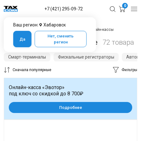
0
+7 (421) 295-09-72
Ваш регион:
Хабаровск
Главная
Каталог товаров в Хабаровске
Онлайн-кассы
Нет, сменить
Да
Онлайн-кассы в Хабаровске
72 товара
регион
Смарт-терминалы
Фискальные регистраторы
Автон
Сначала популярные
Фильтры
Онлайн-касса «Эвотор»
под ключ со скидкой до 8 700₽
Подробнее