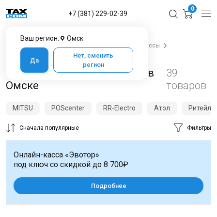
0
+7 (381) 229-02-39
Ваш регион:
Омск
Главная
Каталог товаров в Омске
Онлайн-кассы
Фискальные регистраторы
Нет, сменить
Да
регион
Фискальные регистраторы в
39
Омске
товаров
MITSU
POScenter
RR-Electro
Атол
Ритейл
Сначала популярные
Фильтры
Онлайн-касса «Эвотор»
под ключ со скидкой до 8 700₽
Подробнее