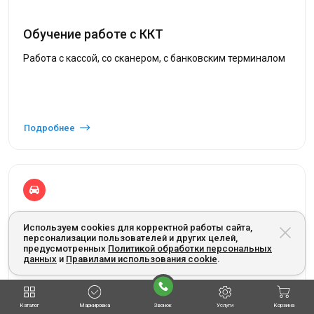
Обучение работе с ККТ
Работа с кассой, со сканером, с банковским терминалом
Подробнее
Используем cookies для корректной работы сайта,
персонализации пользователей и других целей,
Ввод номенклатуры в кассовую технику
предусмотренных
Политикой обработки персональных
данных
и
Правилами использования cookie
.
Внесение/удаление товарной базы в ККТ
Каталог
Маркировка
Звонок
Услуги
Корзина