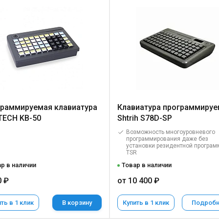
раммируемая клавиатура
Клавиатура программируе
ECH KB-50
Shtrih S78D-SP
Возможность многоуровневого
программирования даже без
установки резидентной програ
TSR
р в наличии
Товар в наличии
0 ₽
от 10 400 ₽
ть в 1 клик
В корзину
Купить в 1 клик
Подроб