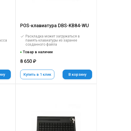
POS-клавиатура DBS-KB84-WU
Раскладка может загружаться в
асса
память клавиатуры из заранее
созданного файла
Товар в наличии
8 650 ₽
ину
Купить в 1 клик
В корзину