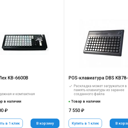
flex KB-6600B
POS-клавиатура DBS KB78
Раскладка может загружаться в
память клавиатуры из заранее
дежная и компактная
созданного файла
р в наличии
Товар в наличии
00 ₽
7 550 ₽
ть в 1 клик
В корзину
Купить в 1 клик
В корз