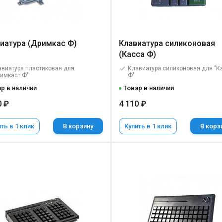
иатура (Дримкас Ф)
Клавиатура силиконовая
(Касса Ф)
виатура пластиковая для
Клавиатура силиконовая для "К
имкаст Ф"
Ф"
р в наличии
Товар в наличии
0 ₽
4 110 ₽
ть в 1 клик
В корзину
Купить в 1 клик
В корз