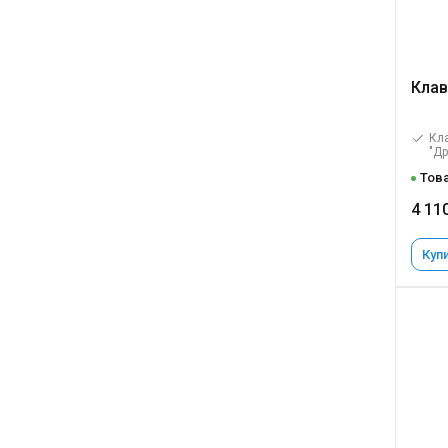
Клав
Кла
"Др
Това
4 11
Купи