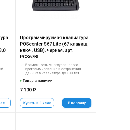
тура
Программируемая клавиатура
POScenter S67 Lite (67 клавиш,
3,0
ключ, USB), черная, арт.
PCS67BL
Возможность многоуровневого
ый
программирования и сохранения
данных в клавиатуре до 100 лет
Товар в наличии
7 100 ₽
нее
Купить в 1 клик
В корзину