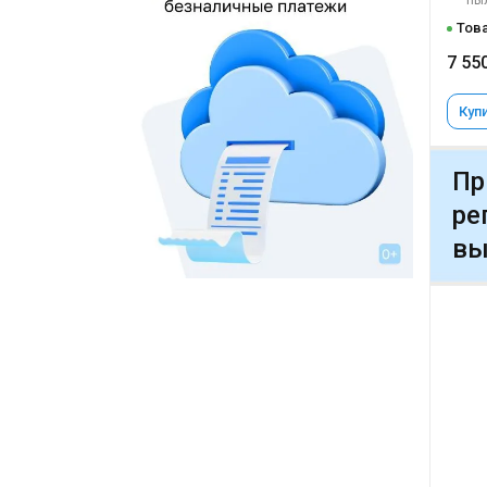
пы
Това
7 55
Купи
Пр
ре
вы