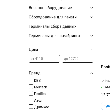
Весовое оборудование
Оборудование для печати
Терминалы сбора данных
Терминалы для эквайринга
Цена
Posi
Бренд
DBS
На
Mertech
Това
Posiflex
12 7
Атол
Купи
Дримкас