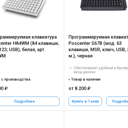
раммируемая клавиатура
Программируемая клавиа
enter H84WM (84 клавиши;
Poscenter S67B (мод. 63
23; USB), белая, арт.
клавиши, MSR, ключ, USB, 
WM
м.), черная
Обеспечивает удобный и быстр
ввод данных
 с производства
Товар в наличии
00 ₽
от 8 200 ₽
Подробнее
Купить в 1 клик
Подроб