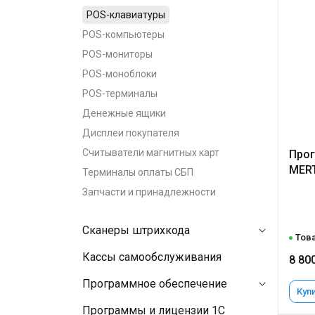
POS-клавиатуры
POS-компьютеры
POS-мониторы
POS-моноблоки
POS-терминалы
Денежные ящики
Дисплеи покупателя
Считыватели магнитных карт
Прог
MERT
Терминалы оплаты СБП
Запчасти и принадлежности
Сканеры штрихкода
Това
Кассы самообслуживания
8 80
Программное обеспечение
Купи
Программы и лицензии 1C