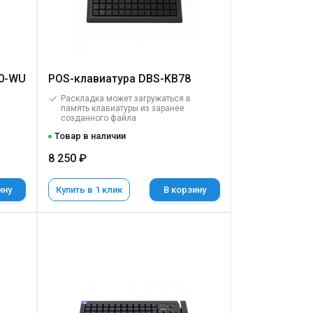
60-WU
POS-клавиатура DBS-KB78
Раскладка может загружаться в
память клавиатуры из заранее
созданного файла
Товар в наличии
8 250 ₽
ину
Купить в 1 клик
В корзину