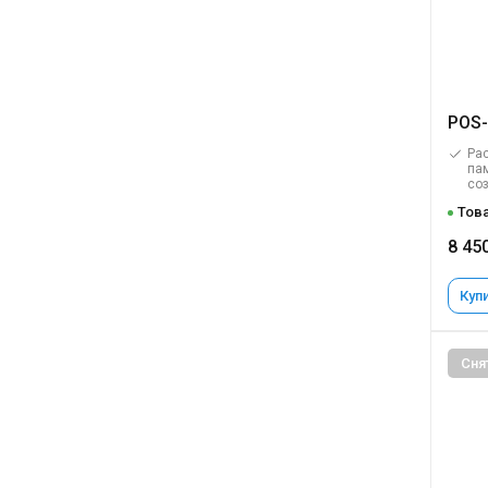
POS-
Рас
пам
со
Това
8 45
Купи
Сня