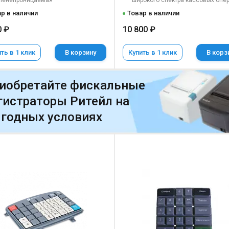
ленепроницаемая
широкого спектра кассовых опе
р в наличии
Товар в наличии
0 ₽
10 800 ₽
ть в 1 клик
В корзину
Купить в 1 клик
В корз
иобретайте фискальные
гистраторы Ритейл на
годных условиях