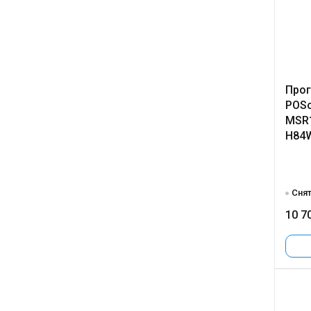
Прог
POSc
MSR1
H84
Снят
10 7