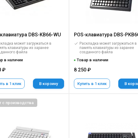
клавиатура DBS-KB66-WU
POS-клавиатура DBS-PKB
кладка может загружаться в
Раскладка может загружаться в
ять клавиатуры из заранее
память клавиатуры из заранее
зданного файла
созданного файла
р в наличии
Товар в наличии
0 ₽
8 250 ₽
ть в 1 клик
В корзину
Купить в 1 клик
В корз
т с производства