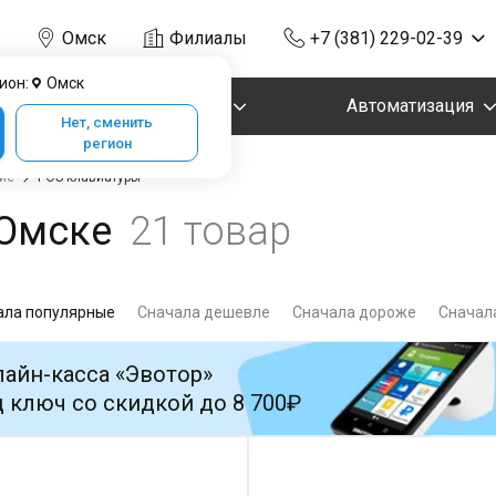
Омск
Филиалы
+7 (381) 229-02-39
ион:
Омск
Маркировка
Автоматизация
Нет, сменить
регион
ие
POS-клавиатуры
 Омске
21 товар
ала популярные
Сначала дешевле
Сначала дороже
Сначала
айн-касса «Эвотор»
 ключ со скидкой до 8 700₽