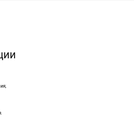
ции
ия;
.