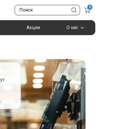
0
Акции
О нас
ут
я
е