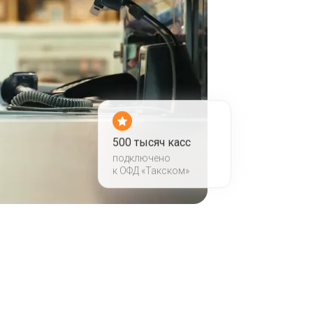
500 тысяч касс
подключено
к ОФД «Такском»