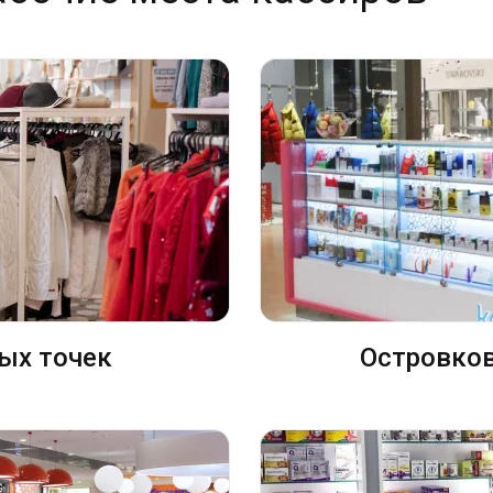
ых точек
Островков