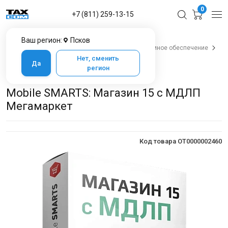
0
+7 (811) 259-13-15
Ваш регион:
Псков
Главная
Каталог товаров в Пскове
Программное обеспечение
Cleverence
Mobile Smarts: Магазин 15
Нет, сменить
Да
Mobile SMARTS: Магазин 15 с МДЛП
регион
Mobile SMARTS: Магазин 15 с МДЛП Мегамаркет
Mobile SMARTS: Магазин 15 с МДЛП
Мегамаркет
Код товара OT0000002460