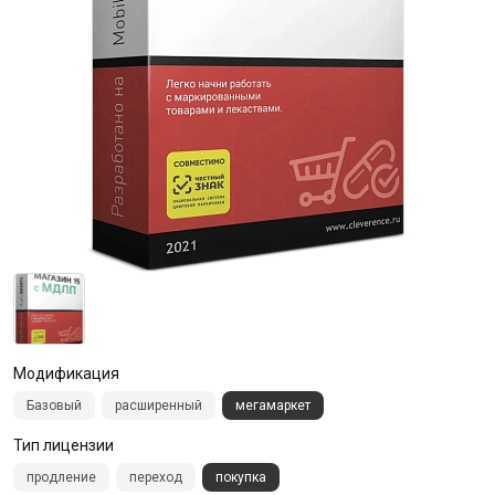
Модификация
Базовый
расширенный
мегамаркет
Тип лицензии
продление
переход
покупка