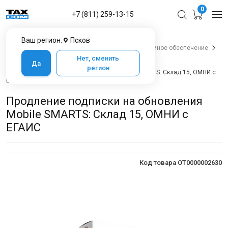
0
+7 (811) 259-13-15
Ваш регион:
Псков
Главная
Каталог товаров в Пскове
Программное обеспечение
Cleverence
Mobile Smarts: Склад 15
Нет, сменить
Да
Mobile SMARTS: Склад 15 с ЕГАИС
регион
Продление подписки на обновления Mobile SMARTS: Склад 15, ОМНИ c
ЕГАИС
Продление подписки на обновления
Mobile SMARTS: Склад 15, ОМНИ c
ЕГАИС
Код товара OT0000002630