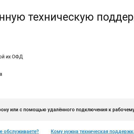
ённую техническую подде
кой их ОФД
а
ону или с помощью удалённого подключения к рабочему м
е обслуживаете?
Кому нужна техническая поддержк