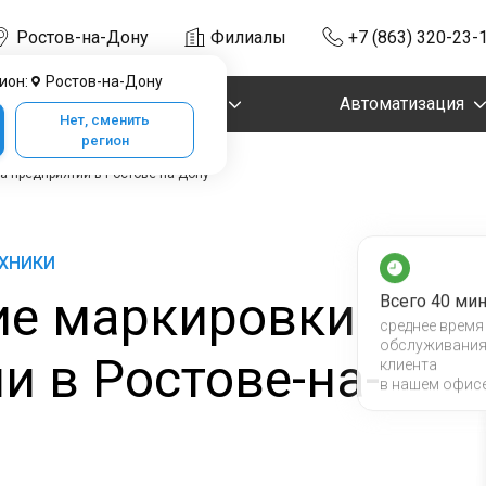
Ростов-на-Дону
Филиалы
+7 (863) 320-23-
ион:
Ростов-на-Дону
Маркировка
Автоматизация
Нет, сменить
регион
 предприятии в Ростове-на-Дону
ЕХНИКИ
е маркировки
Всего 40 мин
среднее время
обслуживани
и в Ростове-на-
клиента
в нашем офис