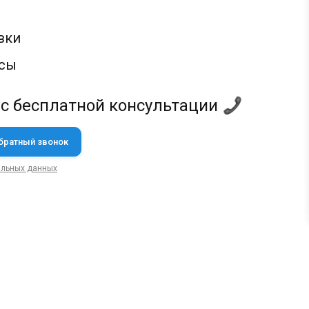
вки
осы
 с бесплатной консультации
альных данных