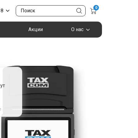
0
18
Акции
О нас
ут
я
е