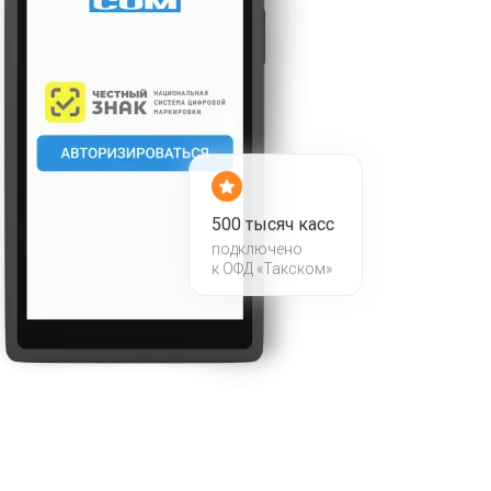
500 тысяч касс
подключено
к ОФД «Такском»