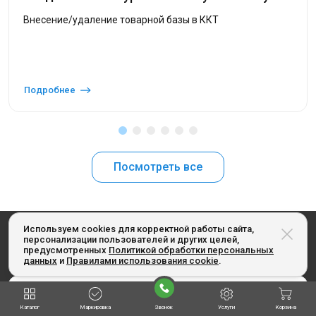
Внесение/удаление товарной базы в ККТ
Подробнее
Посмотреть все
Используем cookies для корректной работы сайта,
Получайте наши специальные предложения
персонализации пользователей и других целей,
предусмотренных
Политикой обработки персональных
первыми: подпишитесь на рассылку
данных
и
Правилами использования cookie
.
Каталог
Маркировка
Звонок
Услуги
Корзина