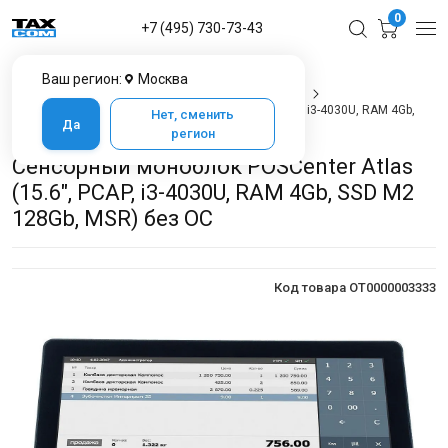
0
+7 (495) 730-73-43
Ваш регион:
Москва
Главная
Каталог товаров
POS-оборудование
Сенсорный моноблок POSCenter Atlas (15.6", PCAP, i3-4030U, RAM 4Gb,
Нет, сменить
Да
SSD M2 128Gb, MSR) без ОС
регион
Сенсорный моноблок POSCenter Atlas
(15.6", PCAP, i3-4030U, RAM 4Gb, SSD M2
128Gb, MSR) без ОС
Код товара OT0000003333