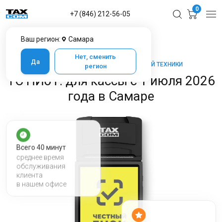
0
+7 (846) 212-56-05
Ваш регион:
Самара
Главная
Услуги ЦТО в Самаре
ТС ПИоТ
Нет, сменить
Да
ТАКСКОМ-КАССА — МАРКЕТ КАССОВОЙ ТЕХНИКИ
регион
ТС ПИоТ: для кассы с 1 июля 2026
года в Самаре
Всего 40 минут
среднее время
обслуживания
клиента
в нашем офисе