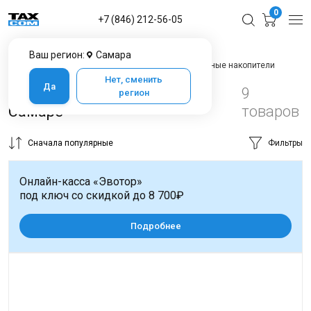
0
+7 (846) 212-56-05
Ваш регион:
Самара
Главная
Каталог товаров в Самаре
Фискальные накопители
Нет, сменить
Да
Фискальные накопители в
9
регион
Самаре
товаров
Сначала популярные
Фильтры
Онлайн-касса «Эвотор»
под ключ со скидкой до 8 700₽
Подробнее