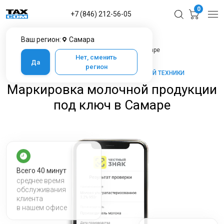
0
+7 (846) 212-56-05
Ваш регион:
Самара
Главная
Услуги ЦТО
Маркировка молочной продукции под ключ в Самаре
Нет, сменить
Да
регион
ТАКСКОМ-КАССА — МАРКЕТ КАССОВОЙ ТЕХНИКИ
Маркировка молочной продукции
под ключ в Самаре
Всего 40 минут
среднее время
обслуживания
клиента
в нашем офисе