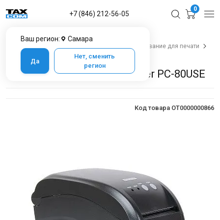
0
+7 (846) 212-56-05
Ваш регион:
Самара
Главная
Каталог товаров в Самаре
Оборудование для печати
Принтер этикеток POScenter PC-80USE
Нет, сменить
Да
регион
Принтер этикеток POScenter PC-80USE
Код товара OT0000000866