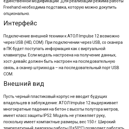
единственной модификации. Для реализации режима работы
Freehand необходима подставка, которую можно докупить
опционально.
Интерфейс
Подключение внешней техники к АТОЛ Impulse 12 возможно
через USB (HID, COM). При подключении через USB, со сканера
в ПК будет поступать информация как с виртуальной
клавиатуры. Если модель настроена на получение данных,
хост-девайс должен быть настроен на последовательную
связь, а сканер штрихкода – на последовательный порт USB
COM.
Внешний вид
Пусть черный пластиковый корпус не вводит будущих
владельцев в заблуждение: АТОЛ Impulse 12 выдерживает
многократные падения на бетон с высоты полутора метров,
имеет класс защиты IP52. Модель не утяжеляет руку,
поскольку имеет компактные размеры, вес 150 г. Широкий
температурный диапазон работы (0+50°C) позволяет работать