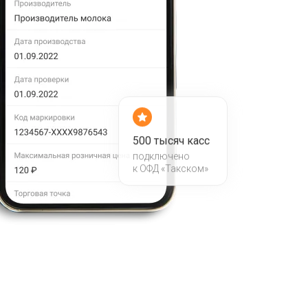
500 тысяч касс
подключено
к ОФД «Такском»