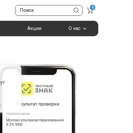
0
Акции
О нас
ут
я
е