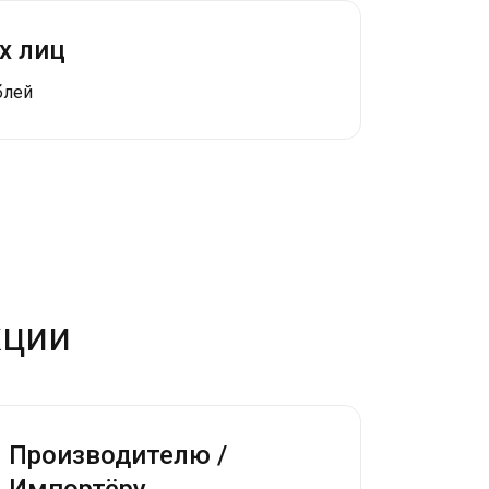
х лиц
блей
кции
Производителю /