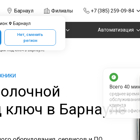
Барнаул
Филиалы
+7 (385) 259-09-84
ион:
Барнаул
Маркировка
Автоматизация
Нет, сменить
регион
ции под ключ в Барнауле
ЕХНИКИ
олочной
Всего 40 мин
среднее время
обслуживани
 ключ в Барнауле
клиента
в нашем офис
ого оборудования, сервисов и ПО