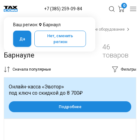
0
+7 (385) 259-09-84
Ваш регион:
Барнаул
Главная
Каталог товаров в Барнауле
Весовое оборудование
Весы настольные
Нет, сменить
Да
регион
Весы настольные в
46
Барнауле
товаров
Сначала популярные
Фильтры
Онлайн-касса «Эвотор»
под ключ со скидкой до 8 700₽
Подробнее