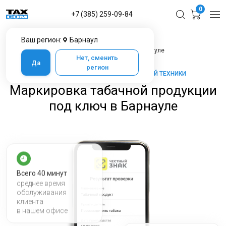
0
+7 (385) 259-09-84
Ваш регион:
Барнаул
Главная
Услуги ЦТО
Маркировка табачной продукции под ключ в Барнауле
Нет, сменить
Да
регион
ТАКСКОМ-КАССА — МАРКЕТ КАССОВОЙ ТЕХНИКИ
Маркировка табачной продукции
под ключ в Барнауле
Всего 40 минут
среднее время
обслуживания
клиента
в нашем офисе