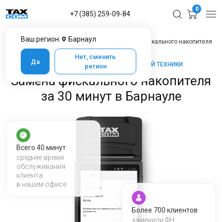
0
+7 (385) 259-09-84
Ваш регион:
Барнаул
Главная
Услуги ЦТО в Барнауле
Замена фискального накопителя
Нет, сменить
Да
ТАКСКОМ-КАССА — МАРКЕТ КАССОВОЙ ТЕХНИКИ
регион
Замена фискального накопителя
за 30 минут в Барнауле
Всего 40 минут
среднее время
обслуживания
клиента
в нашем офисе
Более 700 клиентов
заменили ФН