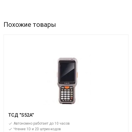
Похожие товары
ТСД "S52A"
Автономно работает до 10 часов
Чтение 1D и 2D штрих-кодов