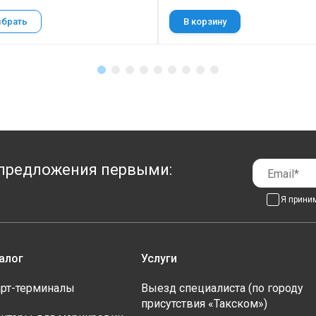
брать
В корзину
предложения первыми:
Я прини
алог
Услуги
рт-терминалы
Выезд специалиста (по городу
присутствия «Такском»)