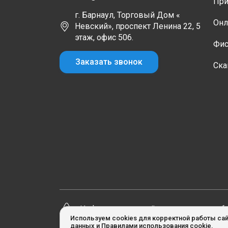
При
г. Барнаул, Торговый Дом «
Онл
Невский», проспект Ленина 22, 5
этаж, офис 506.
Фис
Заказать звонок
Ска
Информация на сайте не является пуб
Используем cookies для корректной работы сай
данных
и
Правилами использования cookie
.