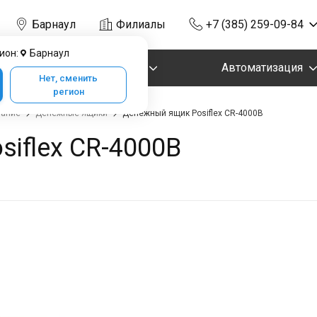
Барнаул
Филиалы
+7 (385) 259-09-84
ион:
Барнаул
Маркировка
Автоматизация
Нет, сменить
регион
вание
Денежные ящики
Денежный ящик Posiflex CR-4000B
iflex CR-4000B