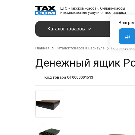
ЦТО «Такском-Касса». Онлайн-кассы
и комплексные услуги от поставщика
Ваш рег
Каталог товаров
Услуги
Да
Главная
Каталог товаров в Барнауле
POS-оборудо
Денежный ящик Pos
Код товара OT0000001513