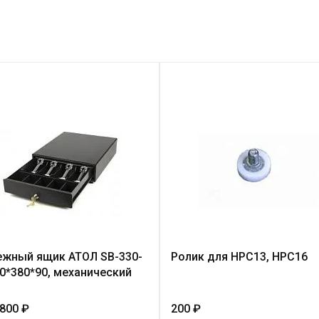
жный ящик АТОЛ SB-330-
Ролик для НРС13, НРС16
30*380*90, механический
 800 ₽
200 ₽