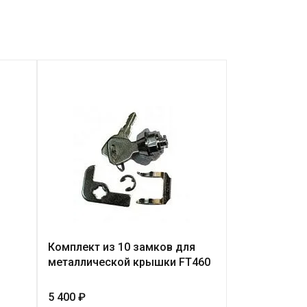
Комплект из 10 замков для
Денежный ящ
металлической крышки FT460
Black
5 400 ₽
От 4 200 ₽