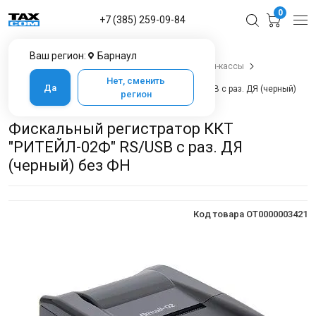
0
+7 (385) 259-09-84
Ваш регион:
Барнаул
Главная
Каталог товаров в Барнауле
Онлайн-кассы
Фискальные регистраторы
POScenter
Нет, сменить
Да
Фискальный регистратор ККТ "РИТЕЙЛ-02Ф" RS/USB с раз. ДЯ (черный)
регион
без ФН
Фискальный регистратор ККТ
"РИТЕЙЛ-02Ф" RS/USB с раз. ДЯ
(черный) без ФН
Код товара OT0000003421