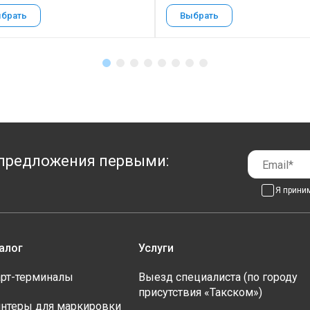
брать
Выбрать
предложения первыми:
Я прини
алог
Услуги
рт-терминалы
Выезд специалиста (по городу
присутствия «Такском»)
нтеры для маркировки