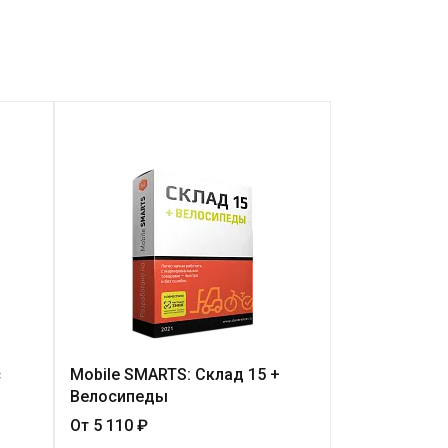
с
Mobile SMARTS: Склад 15 +
Mobile SMAR
Велосипеды
От 5 110 ₽
От 1 090 ₽