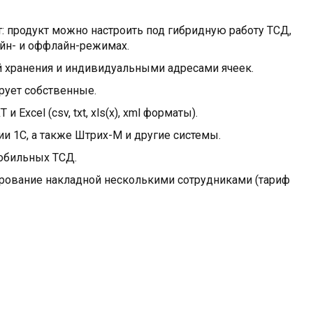
 продукт можно настроить под гибридную работу ТСД,
айн- и оффлайн-режимах.
й хранения и индивидуальными адресами ячеек.
рует собственные.
xcel (csv, txt, xls(x), xml форматы).
и 1С, а также Штрих-М и другие системы.
обильных ТСД.
ование накладной несколькими сотрудниками (тариф