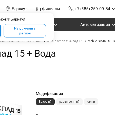
Барнаул
Филиалы
+7 (385) 259-09-84
ион:
Барнаул
Маркировка
Автоматизация
Нет, сменить
регион
 обеспечение
Cleverence
Mobile Smarts: Склад 15
Mobile SMARTS: С
ад 15 + Вода
Модификация
Базовый
расширенный
омни