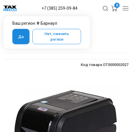
0
+7 (385) 259-09-84
Ваш регион:
Барнаул
Главная
Каталог товаров в Барнауле
Оборудование для печати
TSC TX 200 SU
Нет, сменить
Да
регион
TSC TX 200 SU
Код товара OT0000002027