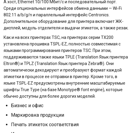
A хост, Ethernet 10/100 Мбит/с и последовательный порт.
Среди опциональных интерфейсов обмена данными — Wi-Fi
802.11 a/b/g/n и параллельный интерфейс Centronics.
Дополнительное оборудование для принтера включает ЖК-
дисплей, модуль отделителя и выдачи этикеток, а также резак.
Как и на всех принтерах TSC, на принтерах серии TX200
установлена прошивка TSPL-EZ, полностью совместимая с
языками программирования принтеров TSC. При этом,
поддерживаются также языки TPLE (Translation Язык принтера
Eltron®) и TPLZ (Translation Язык принтера Zebra®). Они
автоматически декодируют и преобразуют формат каждой
этикетки в процессе ее отправки в принтер. Кроме того, в
языке TSPL-EZ предусмотрены внутренние масштабируемые
шрифты True Type (на базе Monotype® font engine), которые
обычно доступны для более дорогих моделей.
Бизнес и офис
Маркировка продукции
Печать этикеток соответствия