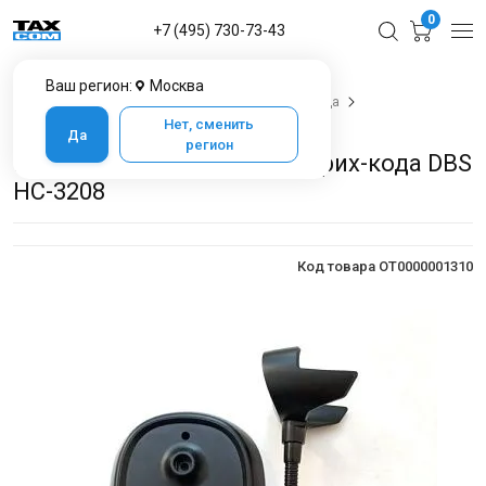
0
+7 (495) 730-73-43
Ваш регион:
Москва
Главная
Каталог товаров
Сканеры штрих кода
Подставка для сканера штрих-кода DBS HC-3208
Нет, сменить
Да
регион
Подставка для сканера штрих-кода DBS
HC-3208
Код товара OT0000001310