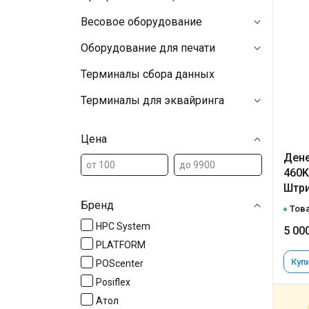
Весовое оборудование
Оборудование для печати
Терминалы сбора данных
Терминалы для эквайринга
Цена
Дене
460K
Штри
Бренд
Това
HPC System
5 00
PLATFORM
Купи
POScenter
Posiflex
Атол