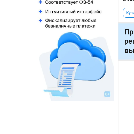
Купи
Пр
ре
вы