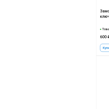
Замо
ключ
Това
600 
Купи