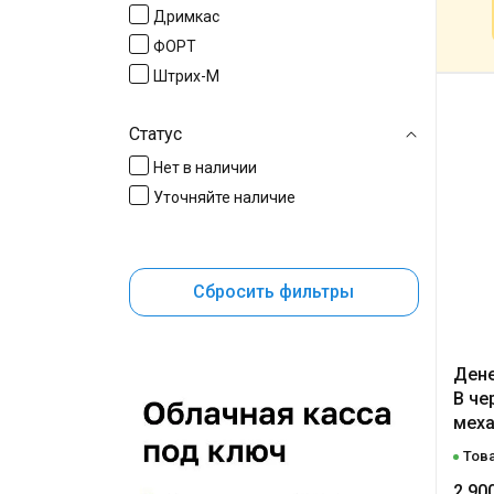
Дримкас
ФОРТ
Штрих-М
Статус
Нет в наличии
Уточняйте наличие
Сбросить фильтры
Дене
B че
меха
Това
2 90