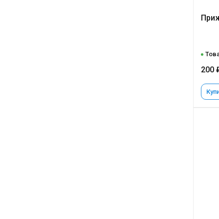
Приж
Това
200 
Купи