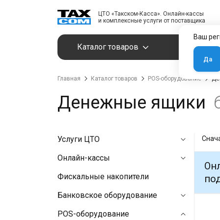
ЦТО «Такском-Касса». Онлайн-кассы
и комплексные услуги от поставщика
Ваш рег
Каталог товаров
Услуги
Да
Главная
Каталог товаров
POS-оборудование
Де
Денежные ящики
Услуги ЦТО
Снач
Онлайн-кассы
Онл
Фискальные накопители
под
Банковское оборудование
POS-оборудование