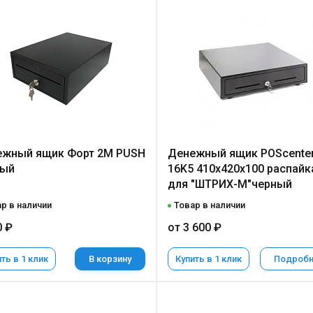
ежный ящик Форт 2M PUSH
Денежный ящик POScente
ный
16K5 410x420x100 распайк
для "ШТРИХ-М"черный
р в наличии
Товар в наличии
0 ₽
от 3 600 ₽
ть в 1 клик
В корзину
Купить в 1 клик
Подроб