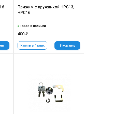
16
Прижим с пружинкой НРС13,
НРС16
Товар в наличии
400 ₽
ину
Купить в 1 клик
В корзину