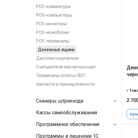
POS-клавиатуры
POS-компьютеры
POS-мониторы
POS-моноблоки
POS-терминалы
Денежные ящики
Дисплеи покупателя
Считыватели магнитных карт
Ден
чер
Терминалы оплаты СБП
Запчасти и принадлежности
Това
2 70
Сканеры штрихкода
Кассы самообслуживания
Купи
Программное обеспечение
Программы и лицензии 1C