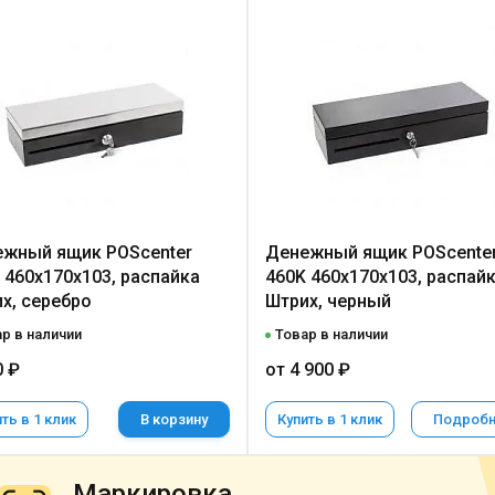
жный ящик POScenter
Денежный ящик POScente
 460x170x103, распайка
460K 460x170x103, распай
х, серебро
Штрих, черный
р в наличии
Товар в наличии
0 ₽
от 4 900 ₽
ть в 1 клик
В корзину
Купить в 1 клик
Подроб
Маркировка