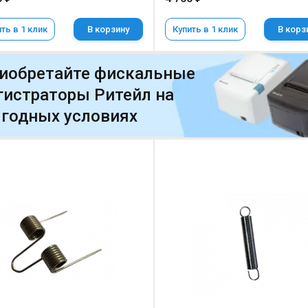
ть в 1 клик
В корзину
Купить в 1 клик
В корз
иобретайте фискальные
гистраторы Ритейл на
годных условиях