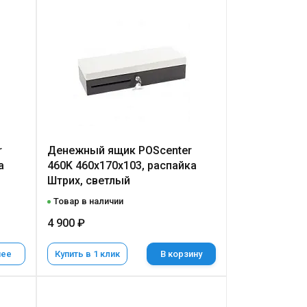
r
Денежный ящик POScenter
а
460K 460x170x103, распайка
Штрих, светлый
Товар в наличии
4 900 ₽
нее
Купить в 1 клик
В корзину