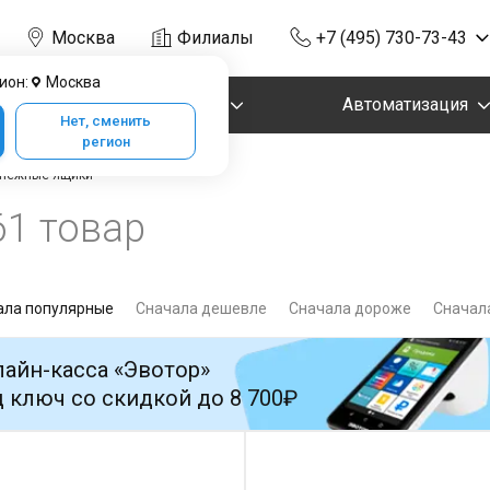
Москва
Филиалы
+7 (495) 730-73-43
ион:
Москва
Маркировка
Автоматизация
Нет, сменить
регион
нежные ящики
61 товар
ала популярные
Сначала дешевле
Сначала дороже
Сначала
айн-касса «Эвотор»
 ключ со скидкой до 8 700₽