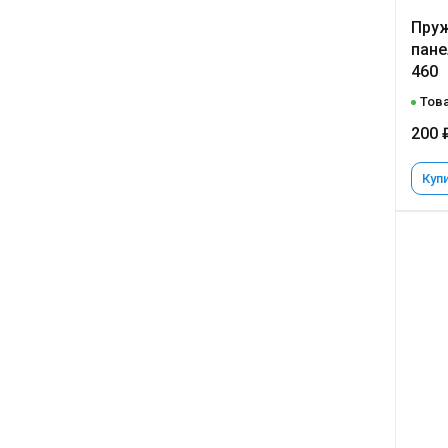
Пруж
пане
460
Това
200 
Купи