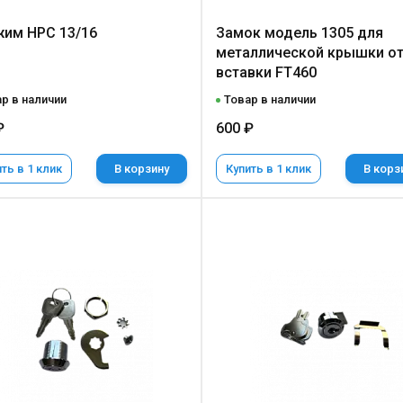
им НРС 13/16
Замок модель 1305 для
металлической крышки о
вставки FT460
р в наличии
Товар в наличии
₽
600 ₽
ть в 1 клик
В корзину
Купить в 1 клик
В корз