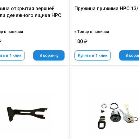
ина открытия верхней
Пружина прижима НРС 13/
ли денежного ящика НРС
р в наличии
Товар в наличии
₽
100 ₽
ть в 1 клик
В корзину
Купить в 1 клик
В корз