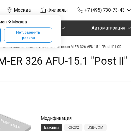
Москва
Филиалы
+7 (495) 730-73-43
ион:
Москва
Маркировка
Автоматизация
Нет, сменить
регион
Весы настольные
Порционные весы M-ER 326 AFU-15.1 "Post II" LCD
ER 326 AFU-15.1 "Post II"
Модификация
Базовый
RS-232
USB-COM