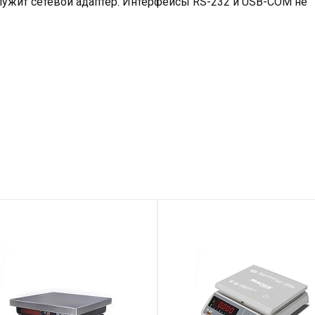
лужит сетевой адаптер. Интерфейсы RS-232 и USB-COM не