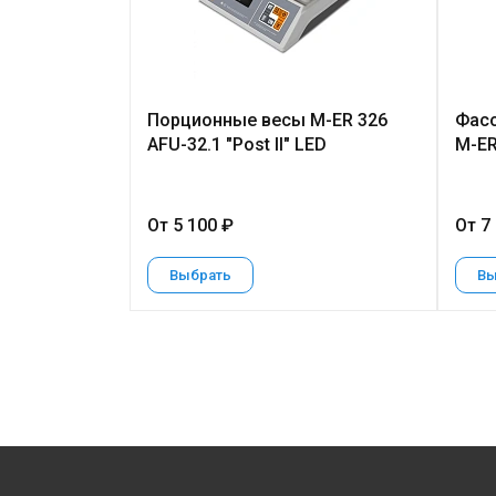
Порционные весы M-ER 326
Фасо
AFU-32.1 "Post II" LED
M-ER 
От 5 100 ₽
От 7
Выбрать
Вы