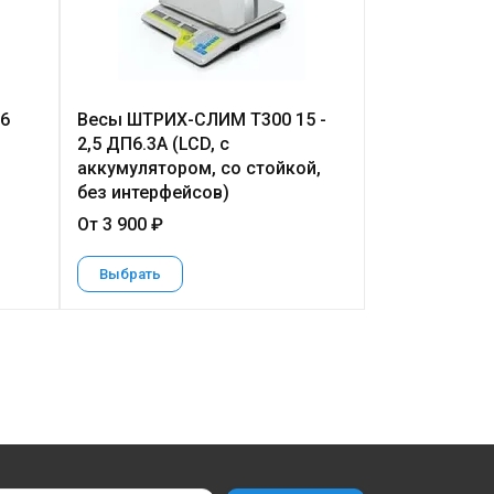
6
Весы ШТРИХ-СЛИМ Т300 15 -
Весы с печа
2,5 ДП6.3А (LCD, с
725 PM-15.2 (
аккумулятором, со стойкой,
Wi-Fi)
без интерфейсов)
От 3 900 ₽
От 103 500 ₽
Выбрать
Выбрать