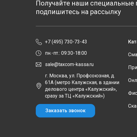
Получайте наши специальные 
подпишитесь на рассылку
+7 (495) 730-73-43
Кат
пн.-пт.: 09:30-18:00
Сма
sale@taxcom-kassa.ru
При
г. Москва, ул. Профсоюзная, д.
Онл
61А (метро Калужская, в здании
делового центра «Калужский»,
Фис
сразу за ТЦ «Калужский»)
Ска
Заказать звонок