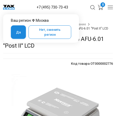
0
+7 (495) 730-73-43
Ваш регион:
Москва
Главная
Каталог товаров
Весовое оборудование
Весы настольные
Порционные весы M-ER 326 AFU-6.01 "Post II" LCD
Нет, сменить
Да
регион
Порционные весы M-ER 326 AFU-6.01
"Post II" LCD
Код товара OT0000002776