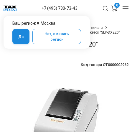
0
+7 (495) 730-73-43
Ваш регион:
Москва
Главная
Каталог товаров
Оборудование для печати
Принтеры этикеток для маркировки
Принтер этикеток "SLP-DX220"
Нет, сменить
Да
регион
Принтер этикеток "SLP-DX220"
Код товара OT0000002962