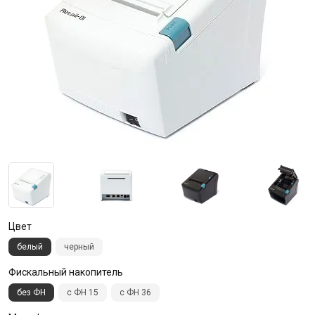
Цвет
белый
черный
Фискальный накопитель
без ФН
с ФН 15
с ФН 36