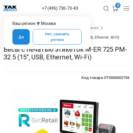
0
+7 (495) 730-73-43
Ваш регион:
Москва
Главная
Каталог товаров
Весовое оборудование
Весы настольные
Нет, сменить
Да
Весы с печатью этикеток M-ER 725 PM-32.5 (15", USB, Ethernet, Wi-Fi)
регион
Весы с печатью этикеток M-ER 725 PM-
32.5 (15", USB, Ethernet, Wi-Fi)
Код товара OT0000002706