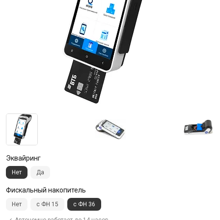
Эквайринг
Нет
Да
Фискальный накопитель
Нет
с ФН 15
с ФН 36