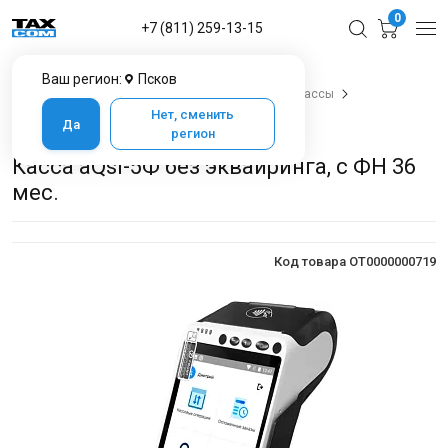
0
+7 (811) 259-13-15
Ваш регион:
Псков
Главная
Каталог товаров в Пскове
Онлайн-кассы
Онлайн-кассы aQsi
Касса aQsi-5Ф
Нет, сменить
Да
Касса aQsi-5Ф без эквайринга, с ФН 36 мес.
регион
Касса aQsi-5Ф без эквайринга, с ФН 36
мес.
Код товара OT0000000719