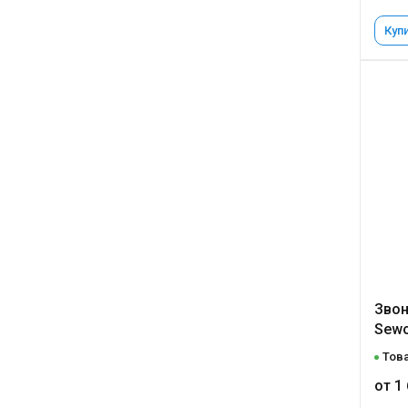
Купи
Звон
Sewo
Това
от 1