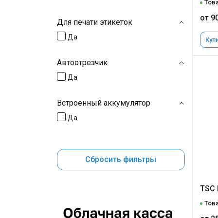
Това
от 9
Для печати этикеток
Да
Купи
Автоотрезчик
Да
Встроенный аккумулятор
Да
Сбросить фильтры
TSC 
Това