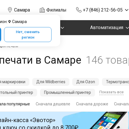
Самара
Филиалы
+7 (846) 212-56-05
ион:
Самара
Маркировка
Автоматизация
Нет, сменить
регион
для печати
печати в Самаре
146 тов
я маркировки
Для Wildberries
Для Ozon
Термотранс
Показать все
тольный принтер
Промышленный принтер
ала популярные
Сначала дешевле
Сначала дороже
Сначала
айн-касса «Эвотор»
 ключ со скидкой до 8 700₽