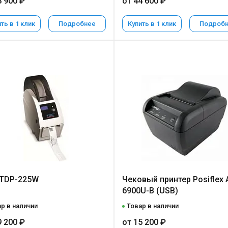
8 900 ₽
от 44 600 ₽
ть в 1 клик
Подробнее
Купить в 1 клик
Подроб
 TDP-225W
Чековый принтер Posiflex 
6900U-B (USB)
р в наличии
Товар в наличии
9 200 ₽
от 15 200 ₽