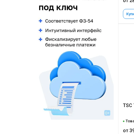
от 2
Купи
TSC
Това
от 3