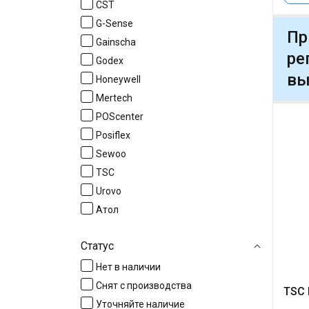
CST
G-Sense
Пр
Gainscha
ре
Godex
вы
Honeywell
Mertech
POScenter
Posiflex
Sewoo
TSC
Urovo
Атол
Статус
Нет в наличии
Снят с производства
TSC 
Уточняйте наличие