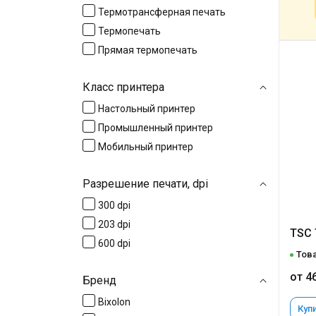
Термотрансферная печать
Термопечать
Прямая термопечать
Класс принтера
Настольный принтер
Промышленный принтер
Мобильный принтер
Разрешение печати, dpi
300 dpi
203 dpi
TSC 
600 dpi
Това
от 4
Бренд
Bixolon
Купи