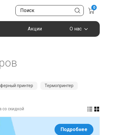
0
Акции
О нас
аров
ферный принтер
Термопринтер
 со скидкой
Подробнее