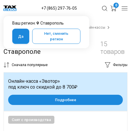
0
+7 (865) 297-76-05
Ваш регион:
Ставрополь
Главная
Каталог товаров в Ставрополе
Онлайн-кассы
Онлайн-касса для ИП
Нет, сменить
Да
регион
Онлайн кассы для ИП в
15
Ставрополе
товаров
Сначала популярные
Фильтры
Онлайн-касса «Эвотор»
под ключ со скидкой до 8 700₽
Подробнее
Снят с производства