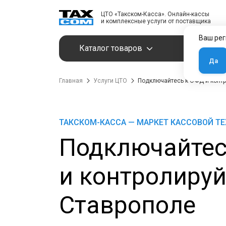
ЦТО «Такском-Касса». Онлайн-кассы
и комплексные услуги от поставщика
Ваш рег
Каталог товаров
Услуги
Да
Главная
Услуги ЦТО
Подключайтесь к ОФД и контр
ТАКСКОМ-КАССА — МАРКЕТ КАССОВОЙ Т
Подключайтес
и контролируй
Ставрополе