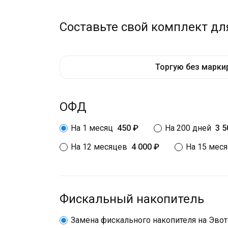
Составьте свой комплект дл
Торгую без марки
ОФД
На 1 месяц
450 ₽
На 200 дней
3 5
На 12 месяцев
4 000 ₽
На 15 мес
Фискальный накопитель
Замена фискального накопителя на Эво