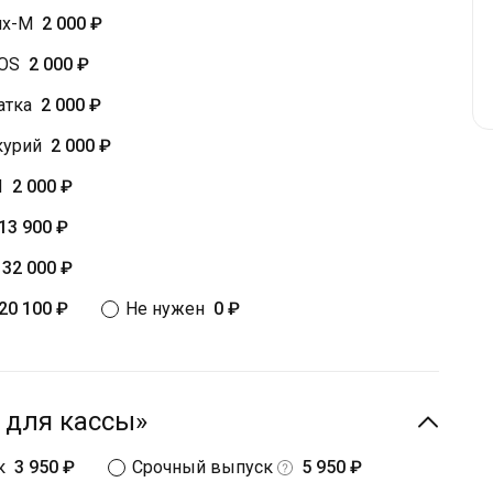
их-М
2 000 ₽
POS
2 000 ₽
атка
2 000 ₽
курий
2 000 ₽
Л
2 000 ₽
13 900 ₽
32 000 ₽
20 100 ₽
Не нужен
0 ₽
 для кассы»
к
3 950 ₽
Срочный выпуск
5 950 ₽