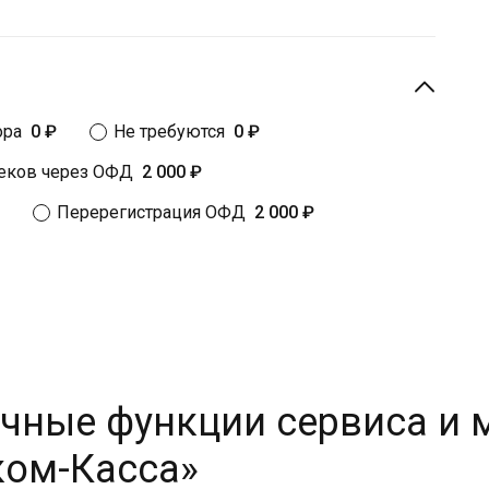
ора
0 ₽
Не требуются
0 ₽
чеков через ОФД
2 000 ₽
Перерегистрация ОФД
2 000 ₽
чные функции сервиса и 
ком-Касса»