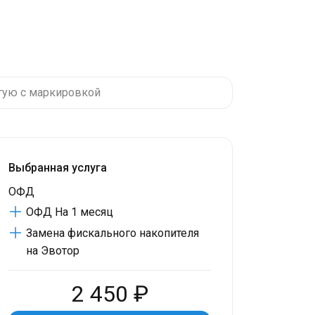
гую с маркировкой
Выбранная услуга
ОФД
ОФД На 1 месяц
Замена фискального накопителя
на Эвотор
2 450 ₽