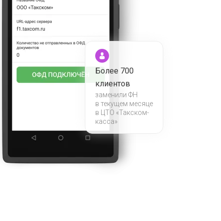
Более 700
клиентов
заменили ФН
в текущем месяце
в ЦТО «Такском-
касса»