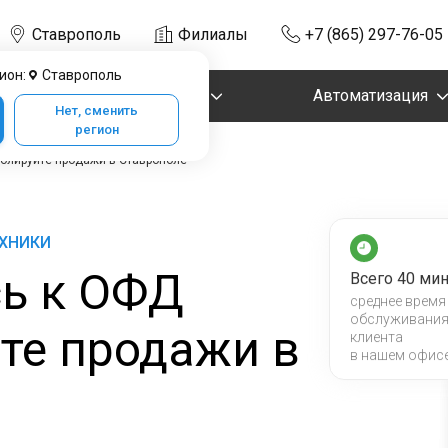
Ставрополь
Филиалы
+7 (865) 297-76-05
ион:
Ставрополь
Маркировка
Автоматизация
Нет, сменить
регион
олируйте продажи в Ставрополе
ЕХНИКИ
ь к ОФД
Всего 40 мин
среднее время
обслуживани
те продажи в
клиента
в нашем офис