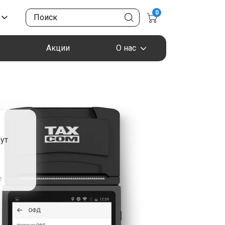
0
Акции
О нас
ут
я
е