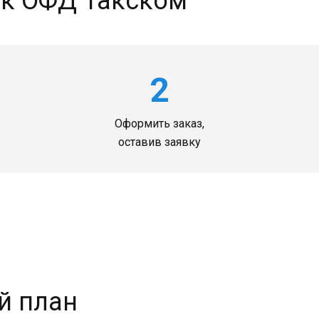
 к ОФД Такском
2
Оформить заказ,
оставив заявку
й план