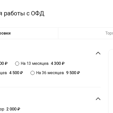
я работы с ОФД
ровки
Тор
00 ₽
На 13 месяцев
4 300 ₽
яцев
4 500 ₽
На 36 месяцев
9 500 ₽
тор
2 000 ₽