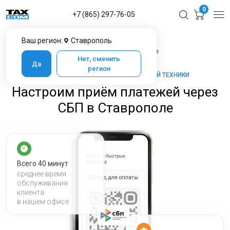
0
+7 (865) 297-76-05
Ваш регион:
Ставрополь
Главная
Услуги ЦТО
Настроим приём платежей через СБП в Ставрополе
Нет, сменить
Да
регион
ТАКСКОМ-КАССА — МАРКЕТ КАССОВОЙ ТЕХНИКИ
Настроим приём платежей через
СБП в Ставрополе
Всего 40 минут
среднее время
обслуживания
клиента
в нашем офисе