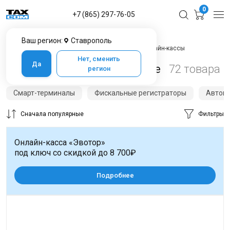
0
+7 (865) 297-76-05
Ваш регион:
Ставрополь
Главная
Каталог товаров в Ставрополе
Онлайн-кассы
Нет, сменить
Да
Онлайн-кассы в Ставрополе
72 товара
регион
Смарт-терминалы
Фискальные регистраторы
Автон
Сначала популярные
Фильтры
Онлайн-касса «Эвотор»
под ключ со скидкой до 8 700₽
Подробнее