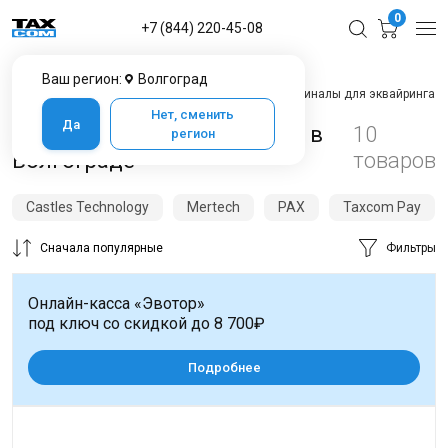
0
+7 (844) 220-45-08
Ваш регион:
Волгоград
Главная
Каталог товаров в Волгограде
Терминалы для эквайринга
Нет, сменить
Да
Терминалы для эквайринга в
10
регион
Волгограде
товаров
Castles Technology
Mertech
PAX
Taxcom Pay
Сначала популярные
Фильтры
Онлайн-касса «Эвотор»
под ключ со скидкой до 8 700₽
Подробнее