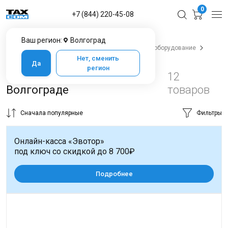
0
+7 (844) 220-45-08
Ваш регион:
Волгоград
Главная
Каталог товаров в Волгограде
POS-оборудование
POS-моноблоки
Нет, сменить
Да
регион
POS-моноблоки в
12
Волгограде
товаров
Сначала популярные
Фильтры
Онлайн-касса «Эвотор»
под ключ со скидкой до 8 700₽
Подробнее