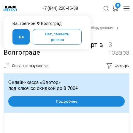
0
+7 (844) 220-45-08
Ваш регион:
Волгоград
Главная
Каталог товаров в Волгограде
POS-оборудование
Считыватели магнитных карт
Нет, сменить
Да
регион
Считыватели магнитных карт в
3
Волгограде
товара
Сначала популярные
Фильтры
Онлайн-касса «Эвотор»
под ключ со скидкой до 8 700₽
Подробнее