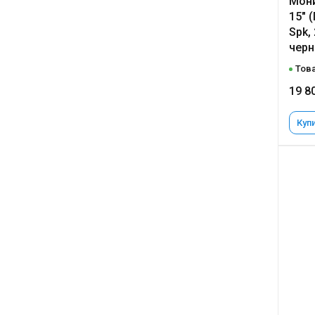
Мони
15" 
Spk,
чер
Това
19 8
Купи