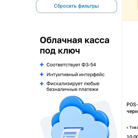
Сбросить фильтры
POS-
чер
Това
10 0