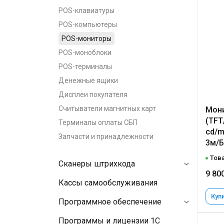
POS-клавиатуры
POS-компьютеры
POS-мониторы
POS-моноблоки
POS-терминалы
Денежные ящики
Дисплеи покупателя
Считыватели магнитных карт
Мони
(TFT
Терминалы оплаты СБП
cd/m
Запчасти и принадлежности
3м/Б
Това
Сканеры штрихкода
9 80
Кассы самообслуживания
Купи
Программное обеспечение
Программы и лицензии 1C