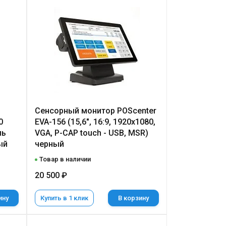
Сенсорный монитор POScenter
0
EVA-156 (15,6", 16:9, 1920х1080,
ль
VGA, P-CAP touch - USB, MSR)
ый
черный
Товар в наличии
20 500 ₽
ину
Купить в 1 клик
В корзину