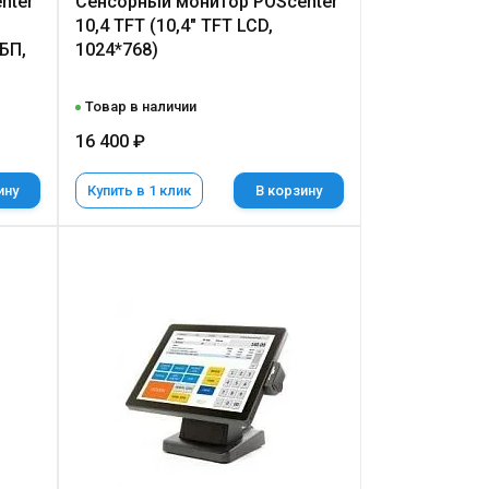
nter
Сенсорный монитор POScenter
10,4 TFT (10,4" TFT LCD,
БП,
1024*768)
Товар в наличии
16 400 ₽
ину
Купить в 1 клик
В корзину