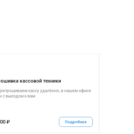
ошивка кассовой техники
ТС ПИоТ
репрошиваем кассу удалённо, в нашем офисе
Техническое 
и с выездом к вам
о товаре (ТС
для онлайн-к
товаров.
00 ₽
5000 ₽
Подробнее