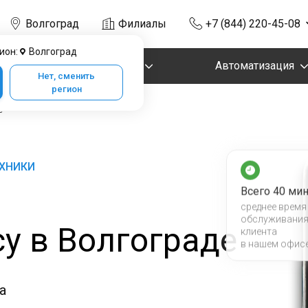
Волгоград
Филиалы
+7 (844) 220-45-08
ион:
Волгоград
Маркировка
Автоматизация
Нет, сменить
регион
е
ЕХНИКИ
Всего 40 мин
среднее время
обслуживани
у в Волгограде
клиента
в нашем офис
а