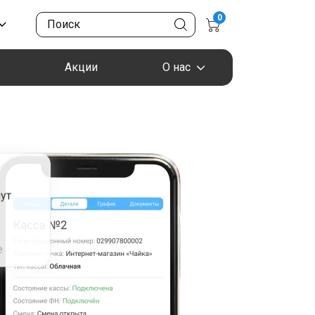
0
Акции
О нас
ут
я
е