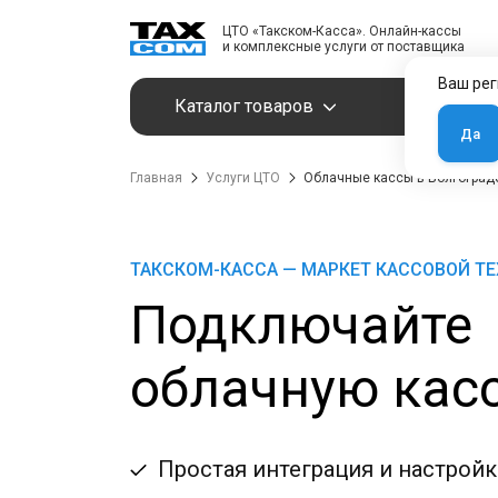
ЦТО «Такском-Касса». Онлайн-кассы
и комплексные услуги от поставщика
Ваш рег
Каталог товаров
Услуги
Да
Главная
Услуги ЦТО
Облачные кассы в Волгоград
ТАКСКОМ-КАССА — МАРКЕТ КАССОВОЙ Т
Подключайте
облачную касс
Простая интеграция и настройк