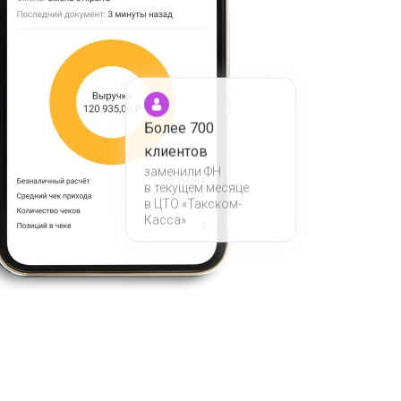
Более 700
клиентов
заменили ФН
в текущем месяце
в ЦТО «Такском-
Касса»