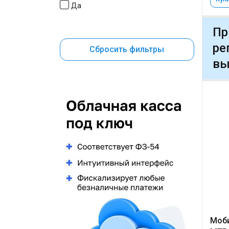
Да
Пр
ре
Сбросить фильтры
вы
Моби