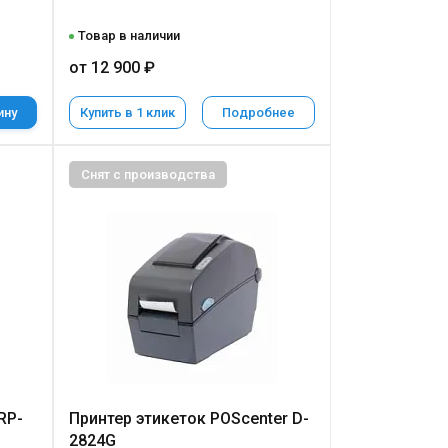
Товар в наличии
от 12 900 ₽
ину
Купить в 1 клик
Подробнее
Снят с производства
RP-
Принтер этикеток POScenter D-
2824G