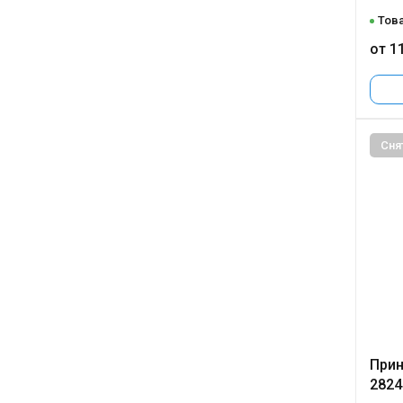
Това
от 1
Сня
Прин
2824