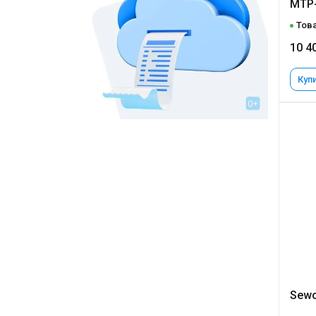
MTP
Това
10 4
Купи
Sewo