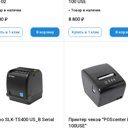
-02
100 USE
р в наличии
Товар в наличии
00 ₽
8 800 ₽
ть в 1 клик
В корзину
Купить в 1 клик
В корз
o SLK-TS400 US_B Serial
Принтер чеков "POScenter 
100USE"