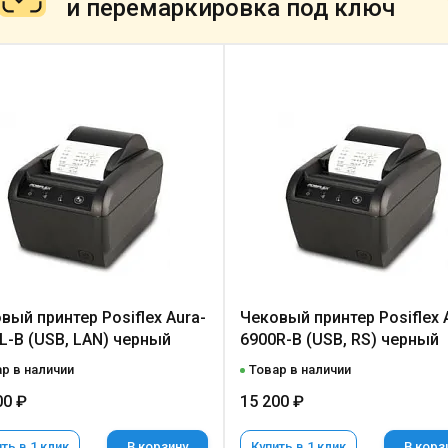
и перемаркировка под ключ
вый принтер Posiflex Aura-
Чековый принтер Posiflex 
L-B (USB, LAN) черный
6900R-B (USB, RS) черный
р в наличии
Товар в наличии
00 ₽
15 200 ₽
ть в 1 клик
В корзину
Купить в 1 клик
В корз