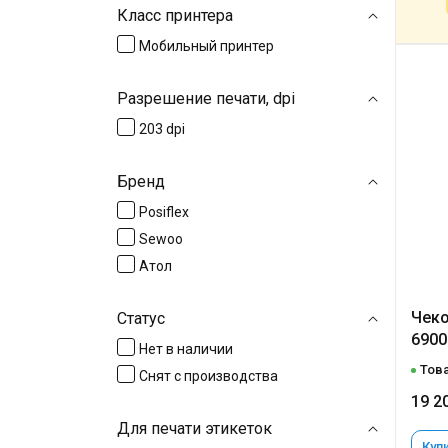
Класс принтера
Мобильный принтер
Разрешение печати, dpi
203 dpi
Бренд
Posiflex
Sewoo
Атол
Чеко
Статус
6900
Нет в наличии
Това
Снят с производства
19 2
Для печати этикеток
Купи