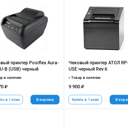
вый принтер Posiflex Aura-
Чековый принтер АТОЛ RP
U-B (USB) черный
USE черный Rev.6
р в наличии
Товар в наличии
70 ₽
9 900 ₽
ть в 1 клик
В корзину
Купить в 1 клик
В корз