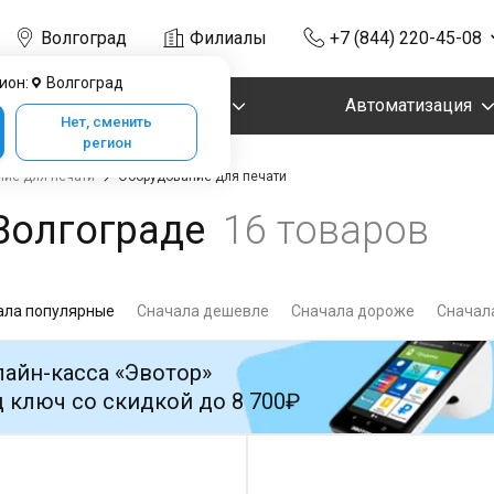
Волгоград
Филиалы
+7 (844) 220-45-08
ион:
Волгоград
Маркировка
Автоматизация
Нет, сменить
регион
ие для печати
Оборудование для печати
Волгограде
16 товаров
ала популярные
Сначала дешевле
Сначала дороже
Сначала
айн-касса «Эвотор»
 ключ со скидкой до 8 700₽