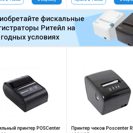
иобретайте фискальные
гистраторы Ритейл на
годных условиях
льный принтер POSCenter
Принтер чеков Poscenter R