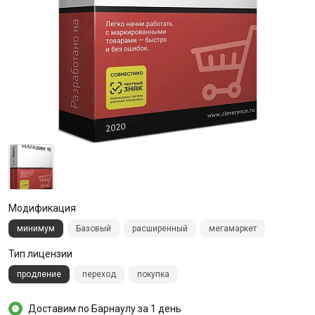
Модификация
минимум
Базовый
расширенный
мегамаркет
Тип лицензии
продление
переход
покупка
Доставим по Барнаулу за 1 день