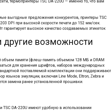
сети, термопринтеры TSC DA-220U — именно то, что вам
амые выгодные предложения конкурентов, принтеры TSC
03 DPI при высокой скорости печати до 152 мм/сек.
т гарантирует высокое качество создаваемых этикеток
и другие возможности
й объем памяти (флеш-память объемом 128 МБ и DRAM
ваться для хранения шрифтов, наборов международных
стандартной поставляемой комплектации они поддерживаю
 языков эмуляции, включая Line Mode, Eltron, Zebra и
ется замена ранее установленной прошивки.
ии TSC DA-220U имеют удобную в использовании