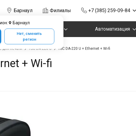
Барнаул
Филиалы
+7 (385) 259-09-84
ион:
Барнаул
Маркировка
Автоматизация
Нет, сменить
регион
 для печати
TSC DA-220 U
TSC DA-220 U + Ethernet + Wi-fi
net + Wi-fi