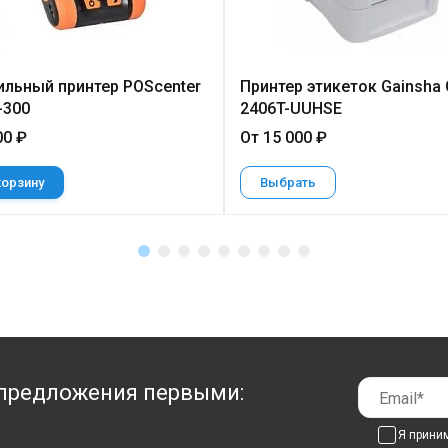
льный принтер POScenter
Принтер этикеток Gainsha 
-300
2406T-UUHSE
00 ₽
От 15 000 ₽
корзину
Выбрать
предложения первыми:
Я прини